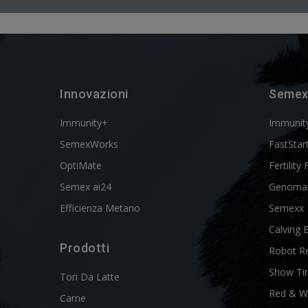
Innovazioni
Semex
Immunity+
Immunit
SemexWorks
FastStar
OptiMate
Fertility 
Semex ai24
Genoma
Efficienza Metano
Semexx
Calving 
Prodotti
Robot R
Show Ti
Tori Da Latte
Red & W
Carne