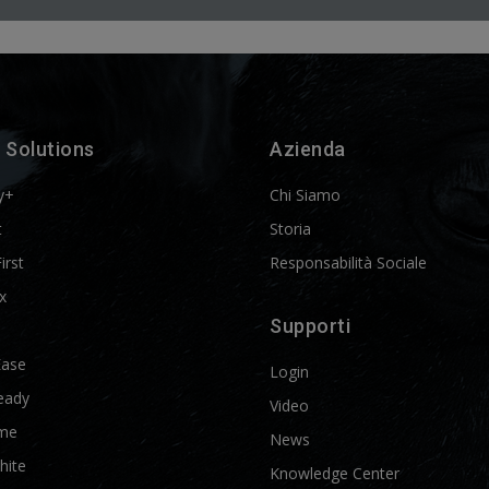
 Solutions
Azienda
y+
Chi Siamo
t
Storia
First
Responsabilità Sociale
x
Supporti
Ease
Login
eady
Video
me
News
hite
Knowledge Center