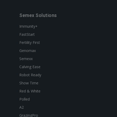
Semex Solutions
Immunity+
FastStart
Fertility First
Genomax
Semexx
Calving Ease
Robot Ready
Show Time
Red & White
Polled
A2
GrazingPro