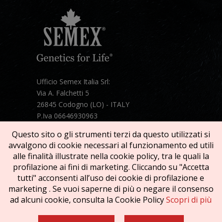
Ufficio Semex Italia Srl:
Via A. Falchetti 5
26845 Codogno (LO) - ITALY
P.Iva 06646930963
Telefono:
+39 331 1821086
Questo sito o gli strumenti terzi da questo utilizzati si
Mail:
semex@semexitalia.it
avvalgono di cookie necessari al funzionamento ed utili
Guarda la mappa
alle finalità illustrate nella cookie policy, tra le quali la
profilazione ai fini di marketing. Cliccando su "Accetta
tutti" acconsenti all’uso dei cookie di profilazione e
marketing . Se vuoi saperne di più o negare il consenso
ad alcuni cookie, consulta la Cookie Policy
Scopri di più
Copyright © 2026 SEMEX. Tutti i diritti riservati