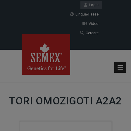
Login
Lingua/Paese
Video
Cercare
TORI OMOZIGOTI A2A2