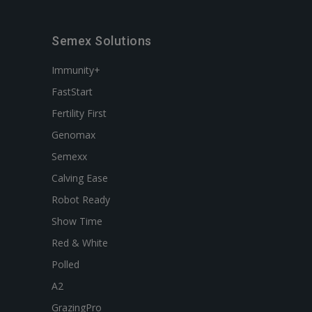
Semex Solutions
Immunity+
FastStart
Fertility First
Genomax
Semexx
Calving Ease
Robot Ready
Show Time
Red & White
Polled
A2
GrazingPro