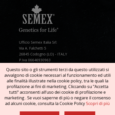
Ufficio Semex Italia Srl:
Via A. Falchetti 5
26845 Codogno (LO) - ITALY
P.Iva 06646930963
Telefono:
+39 331 1821086
Questo sito o gli strumenti terzi da questo utilizzati si
Mail:
semex@semexitalia.it
avvalgono di cookie necessari al funzionamento ed utili
Guarda la mappa
alle finalità illustrate nella cookie policy, tra le quali la
profilazione ai fini di marketing. Cliccando su "Accetta
tutti" acconsenti all’uso dei cookie di profilazione e
marketing . Se vuoi saperne di più o negare il consenso
ad alcuni cookie, consulta la Cookie Policy
Scopri di più
Copyright © 2026 SEMEX. Tutti i diritti riservati