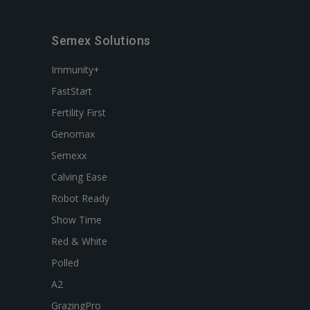
Semex Solutions
Immunity+
FastStart
Fertility First
Genomax
Semexx
Calving Ease
Robot Ready
Show Time
Red & White
Polled
A2
GrazingPro