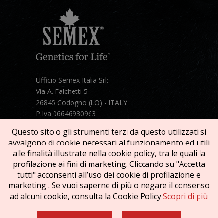
Ufficio Semex Italia Srl:
Via A. Falchetti 5
26845 Codogno (LO) - ITALY
P.Iva 06646930963
Telefono:
+39 331 1821086
Questo sito o gli strumenti terzi da questo utilizzati si
Mail:
semex@semexitalia.it
avvalgono di cookie necessari al funzionamento ed utili
Guarda la mappa
alle finalità illustrate nella cookie policy, tra le quali la
profilazione ai fini di marketing. Cliccando su "Accetta
tutti" acconsenti all’uso dei cookie di profilazione e
marketing . Se vuoi saperne di più o negare il consenso
ad alcuni cookie, consulta la Cookie Policy
Scopri di più
Copyright © 2026 SEMEX. Tutti i diritti riservati