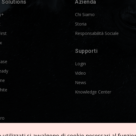
 Solutions
Azienda
y+
Chi Siamo
t
Storia
First
Responsabilità Sociale
x
Supporti
Ease
Login
eady
Video
me
News
hite
Knowledge Center
Pro
etics
utilizzati si avvalgono di cookie necessari al funziona