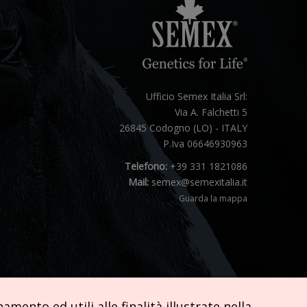
Ufficio Semex Italia Srl:
Via A. Falchetti 5
26845 Codogno (LO) - ITALY
P.Iva 06646930963
Telefono:
+39 331 1821086
Mail:
semex@semexitalia.it
Guarda la mappa
mento ed utili alle finalità illustrate nella