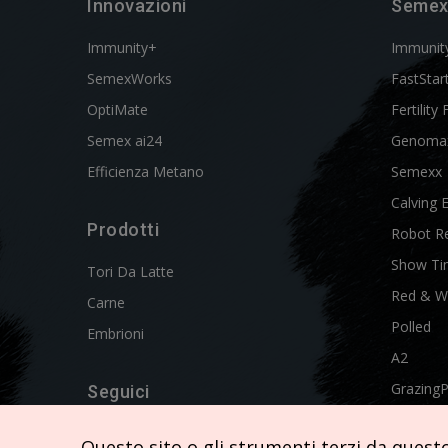
Innovazioni
Semex
Immunity+
Immunit
SemexWorks
FastStar
OptiMate
Fertility 
Semex ai24
Genoma
Efficienza Metano
Semexx
Calving 
Prodotti
Robot R
Show Ti
Tori Da Latte
Red & W
Carne
Polled
Embrioni
A2
Grazing
Seguici
Swissgen
Questo sito o gli strumenti terzi da questo 