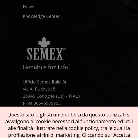
News
Knowledge Center
Ufficio Semex Italia Srl:
Via A. Falchetti 5
26845 Codogno (LO) - ITALY
P.Iva 06646930963
Telefono:
+39 331 1821086
Questo sito o gli strumenti terzi da questo utilizzati si
Mail:
semex@semexitalia.it
avvalgono di cookie necessari al funzionamento ed utili
Guarda la mappa
alle finalità illustrate nella cookie policy, tra le quali la
profilazione ai fini di marketing. Cliccando su "Accetta