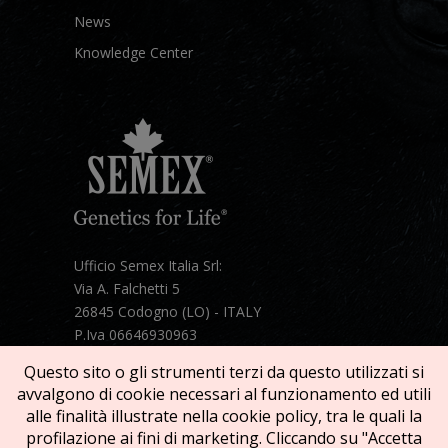
News
Knowledge Center
Ufficio Semex Italia Srl:
Via A. Falchetti 5
26845 Codogno (LO) - ITALY
P.Iva 06646930963
Telefono:
+39 331 1821086
Questo sito o gli strumenti terzi da questo utilizzati si
Mail:
semex@semexitalia.it
avvalgono di cookie necessari al funzionamento ed utili
Guarda la mappa
alle finalità illustrate nella cookie policy, tra le quali la
profilazione ai fini di marketing. Cliccando su "Accetta