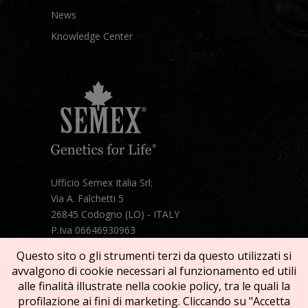
News
Knowledge Center
Ufficio Semex Italia Srl:
Via A. Falchetti 5
26845 Codogno (LO) - ITALY
P.Iva 06646930963
Telefono:
+39 331 1821086
Questo sito o gli strumenti terzi da questo utilizzati si
Mail:
semex@semexitalia.it
avvalgono di cookie necessari al funzionamento ed utili
Guarda la mappa
alle finalità illustrate nella cookie policy, tra le quali la
profilazione ai fini di marketing. Cliccando su "Accetta