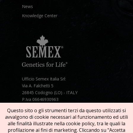
News
Knowledge Center
Ufficio Semex Italia Srl:
Via A. Falchetti 5
26845 Codogno (LO) - ITALY
P.Iva 06646930963
Telefono:
+39 331 1821086
Questo sito o gli strumenti terzi da questo utilizzati si
Mail:
semex@semexitalia.it
avvalgono di cookie necessari al funzionamento ed utili
Guarda la mappa
alle finalità illustrate nella cookie policy, tra le quali la
profilazione ai fini di marketing. Cliccando su "Accetta