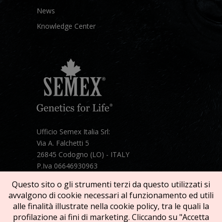
News
Knowledge Center
Ufficio Semex Italia Srl:
Via A. Falchetti 5
26845 Codogno (LO) - ITALY
P.Iva 06646930963
Telefono:
+39 331 1821086
Questo sito o gli strumenti terzi da questo utilizzati si
Mail:
semex@semexitalia.it
avvalgono di cookie necessari al funzionamento ed utili
Guarda la mappa
alle finalità illustrate nella cookie policy, tra le quali la
profilazione ai fini di marketing. Cliccando su "Accetta