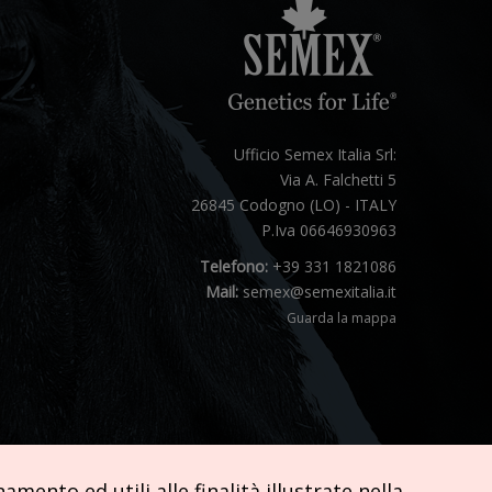
Ufficio Semex Italia Srl:
Via A. Falchetti 5
26845 Codogno (LO) - ITALY
P.Iva 06646930963
Telefono:
+39 331 1821086
Mail:
semex@semexitalia.it
Guarda la mappa
mento ed utili alle finalità illustrate nella