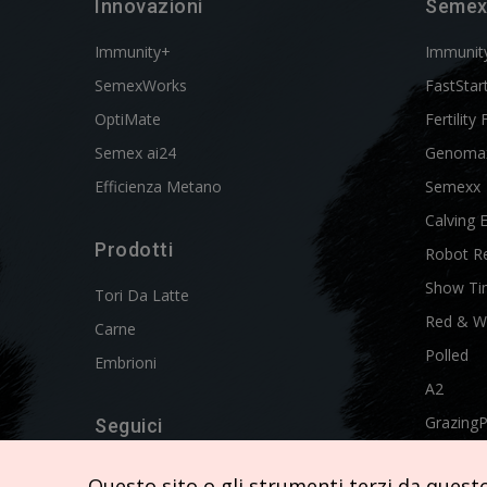
Innovazioni
Semex
Immunity+
Immunit
SemexWorks
FastStar
OptiMate
Fertility 
Semex ai24
Genoma
Efficienza Metano
Semexx
Calving 
Prodotti
Robot R
Show Ti
Tori Da Latte
Red & W
Carne
Polled
Embrioni
A2
Grazing
Seguici
Swissgen
Questo sito o gli strumenti terzi da questo 