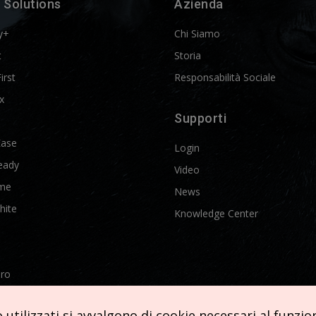
 Solutions
Azienda
y+
Chi Siamo
t
Storia
First
Responsabilità Sociale
x
Supporti
Ease
Login
eady
Video
me
News
hite
Knowledge Center
Pro
etics
utilizzati si avvalgono di cookie necessari al funziona