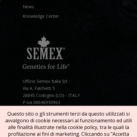
News
Knowledge Center
Ufficio Semex Italia Srl:
Via A. Falchetti 5
26845 Codogno (LO) - ITALY
P.Iva 06646930963
Telefono:
+39 331 1821086
Questo sito o gli strumenti terzi da questo utilizzati si
Mail:
semex@semexitalia.it
avvalgono di cookie necessari al funzionamento ed utili
Guarda la mappa
alle finalità illustrate nella cookie policy, tra le quali la
profilazione ai fini di marketing. Cliccando su "Accetta