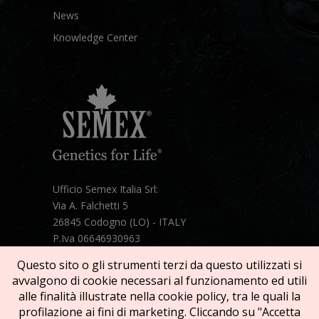
News
Knowledge Center
Ufficio Semex Italia Srl:
Via A. Falchetti 5
26845 Codogno (LO) - ITALY
P.Iva 06646930963
Telefono:
+39 331 1821086
Questo sito o gli strumenti terzi da questo utilizzati si
Mail:
semex@semexitalia.it
avvalgono di cookie necessari al funzionamento ed utili
Guarda la mappa
alle finalità illustrate nella cookie policy, tra le quali la
profilazione ai fini di marketing. Cliccando su "Accetta