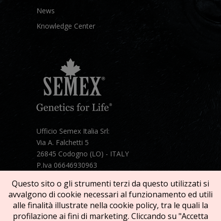
News
Knowledge Center
Ufficio Semex Italia Srl:
Via A. Falchetti 5
26845 Codogno (LO) - ITALY
P.Iva 06646930963
Telefono:
+39 331 1821086
Questo sito o gli strumenti terzi da questo utilizzati si
Mail:
semex@semexitalia.it
avvalgono di cookie necessari al funzionamento ed utili
Guarda la mappa
alle finalità illustrate nella cookie policy, tra le quali la
profilazione ai fini di marketing. Cliccando su "Accetta