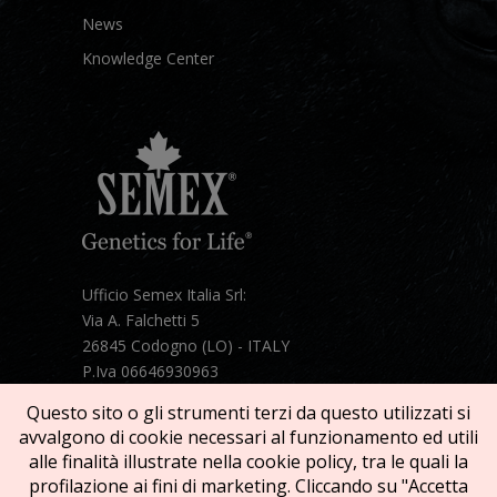
News
Knowledge Center
Ufficio Semex Italia Srl:
Via A. Falchetti 5
26845 Codogno (LO) - ITALY
P.Iva 06646930963
Telefono:
+39 331 1821086
Questo sito o gli strumenti terzi da questo utilizzati si
Mail:
semex@semexitalia.it
avvalgono di cookie necessari al funzionamento ed utili
Guarda la mappa
alle finalità illustrate nella cookie policy, tra le quali la
profilazione ai fini di marketing. Cliccando su "Accetta