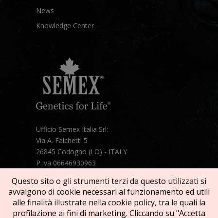
News
Knowledge Center
Ufficio Semex Italia Srl:
Via A. Falchetti 5
26845 Codogno (LO) - ITALY
P.Iva 06646930963
Telefono:
+39 331 1821086
Questo sito o gli strumenti terzi da questo utilizzati si
Mail:
semex@semexitalia.it
avvalgono di cookie necessari al funzionamento ed utili
Guarda la mappa
alle finalità illustrate nella cookie policy, tra le quali la
profilazione ai fini di marketing. Cliccando su "Accetta