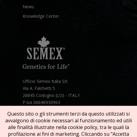
News
Knowledge Center
Ufficio Semex Italia Srl:
Via A. Falchetti 5
26845 Codogno (LO) - ITALY
P.Iva 06646930963
Telefono:
+39 331 1821086
Questo sito o gli strumenti terzi da questo utilizzati si
Mail:
semex@semexitalia.it
avvalgono di cookie necessari al funzionamento ed utili
Guarda la mappa
alle finalità illustrate nella cookie policy, tra le quali la
profilazione ai fini di marketing. Cliccando su "Accetta