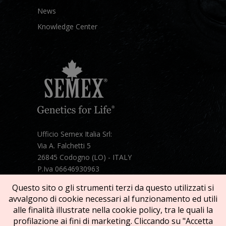
News
Knowledge Center
Ufficio Semex Italia Srl:
Via A. Falchetti 5
26845 Codogno (LO) - ITALY
P.Iva 06646930963
Telefono:
+39 331 1821086
Questo sito o gli strumenti terzi da questo utilizzati si
Mail:
semex@semexitalia.it
avvalgono di cookie necessari al funzionamento ed utili
Guarda la mappa
alle finalità illustrate nella cookie policy, tra le quali la
profilazione ai fini di marketing. Cliccando su "Accetta