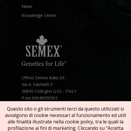
News
Knowledge Center
Ufficio Semex Italia Srl:
Via A. Falchetti 5
26845 Codogno (LO) - ITALY
P.Iva 06646930963
Telefono:
+39 331 1821086
Questo sito o gli strumenti terzi da questo utilizzati si
Mail:
semex@semexitalia.it
avvalgono di cookie necessari al funzionamento ed utili
Guarda la mappa
alle finalità illustrate nella cookie policy, tra le quali la
profilazione ai fini di marketing. Cliccando su "Accetta