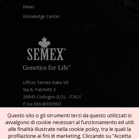
News
Knowledge Center
Ufficio Semex Italia Srl:
Via A. Falchetti 5
26845 Codogno (LO) - ITALY
P.Iva 06646930963
Telefono:
+39 331 1821086
Questo sito o gli strumenti terzi da questo utilizzati si
Mail:
semex@semexitalia.it
avvalgono di cookie necessari al funzionamento ed utili
Guarda la mappa
alle finalità illustrate nella cookie policy, tra le quali la
profilazione ai fini di marketing. Cliccando su "Accetta