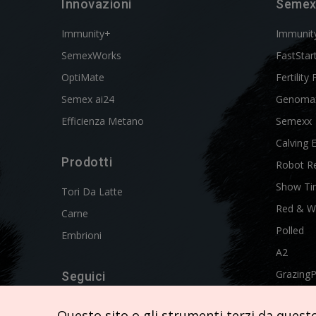
Innovazioni
Semex
Immunity+
Immunit
SemexWorks
FastStar
OptiMate
Fertility 
Semex ai24
Genoma
Efficienza Metano
Semexx
Calving 
Prodotti
Robot R
Show Ti
Tori Da Latte
Red & W
Carne
Polled
Embrioni
A2
Grazing
Seguici
Swissgen
Questo sito o gli strumenti terzi da questo 