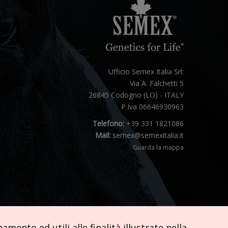
Ufficio Semex Italia Srl:
Via A. Falchetti 5
26845 Codogno (LO) - ITALY
P.Iva 06646930963
Telefono:
+39 331 1821086
Mail:
semex@semexitalia.it
Guarda la mappa
mento ed utili alle finalità illustrate nella