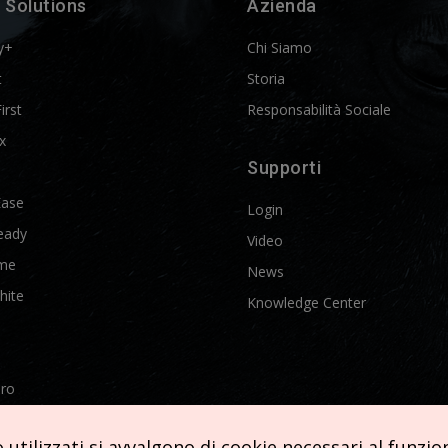
 Solutions
Azienda
y+
Chi Siamo
t
Storia
First
Responsabilità Sociale
x
Supporti
Ease
Login
eady
Video
me
News
hite
Knowledge Center
Pro
etics
utilizzati si avvalgono di cookie necessari al funziona