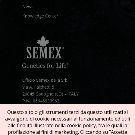
News
Knowledge Center
Ufficio Semex Italia Srl:
Via A. Falchetti 5
26845 Codogno (LO) - ITALY
P.Iva 06646930963
Telefono:
+39 331 1821086
Questo sito o gli strumenti terzi da questo utilizzati si
Mail:
semex@semexitalia.it
avvalgono di cookie necessari al funzionamento ed utili
Guarda la mappa
alle finalità illustrate nella cookie policy, tra le quali la
profilazione ai fini di marketing. Cliccando su "Accetta