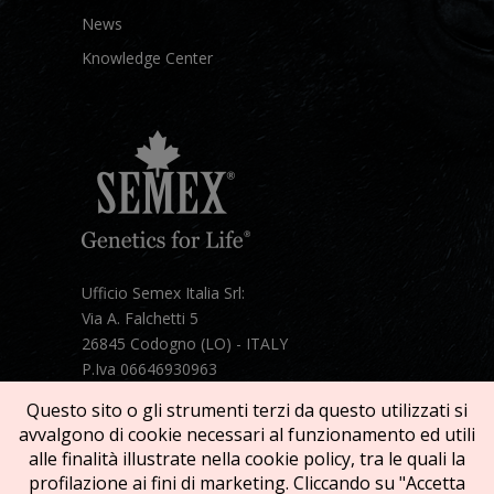
News
Knowledge Center
Ufficio Semex Italia Srl:
Via A. Falchetti 5
26845 Codogno (LO) - ITALY
P.Iva 06646930963
Telefono:
+39 331 1821086
Questo sito o gli strumenti terzi da questo utilizzati si
Mail:
semex@semexitalia.it
avvalgono di cookie necessari al funzionamento ed utili
Guarda la mappa
alle finalità illustrate nella cookie policy, tra le quali la
profilazione ai fini di marketing. Cliccando su "Accetta