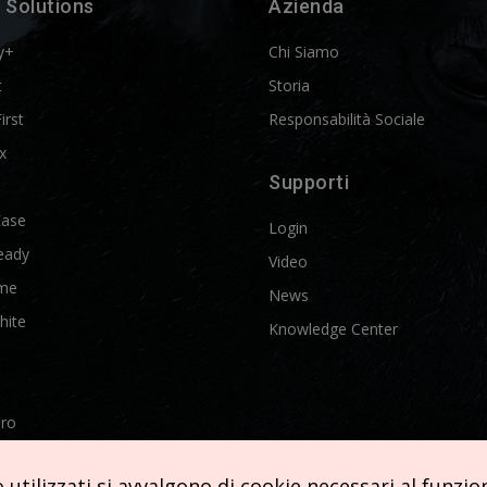
 Solutions
Azienda
y+
Chi Siamo
t
Storia
First
Responsabilità Sociale
x
Supporti
Ease
Login
eady
Video
me
News
hite
Knowledge Center
Pro
etics
utilizzati si avvalgono di cookie necessari al funziona