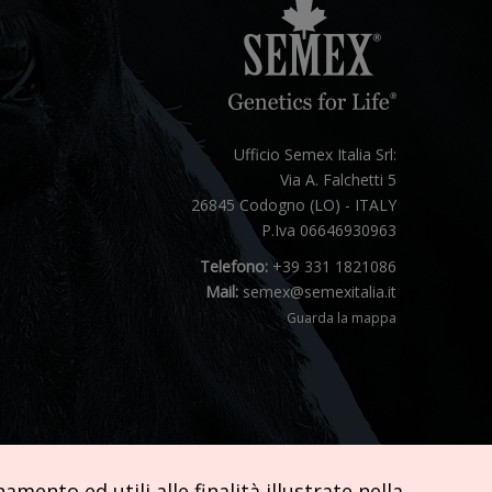
Ufficio Semex Italia Srl:
Via A. Falchetti 5
26845 Codogno (LO) - ITALY
P.Iva 06646930963
Telefono:
+39 331 1821086
Mail:
semex@semexitalia.it
Guarda la mappa
mento ed utili alle finalità illustrate nella