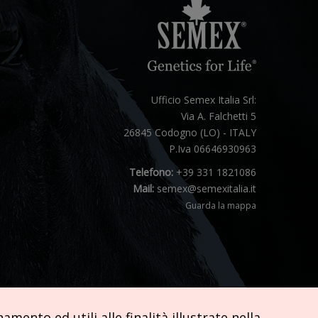
Ufficio Semex Italia Srl:
Via A. Falchetti 5
26845 Codogno (LO) - ITALY
P.Iva 06646930963
Telefono:
+39 331 1821086
Mail:
semex@semexitalia.it
Guarda la mappa
mento ed utili alle finalità illustrate nella