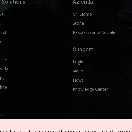
 Solutions
Azienda
y+
Chi Siamo
t
Storia
First
Responsabilità Sociale
x
Supporti
Ease
Login
eady
Video
me
News
hite
Knowledge Center
Pro
etics
utilizzati si avvalgono di cookie necessari al funziona