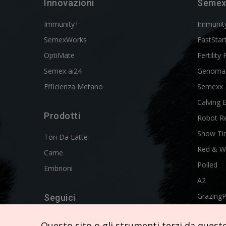
Innovazioni
Semex
Immunity+
Immunit
SemexWorks
FastStar
OptiMate
Fertility 
Semex ai24
Genoma
Efficienza Metano
Semexx
Calving 
Prodotti
Robot R
Show Ti
Tori Da Latte
Red & W
Carne
Polled
Embrioni
A2
Grazing
Seguici
Swissgen
Questo sito o gli strumenti terzi da questo 