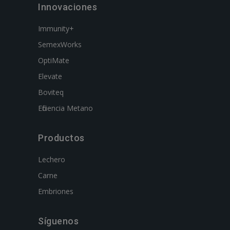
Innovaciones
Immunity+
SemexWorks
OptiMate
Elevate
Boviteq
Eficiencia Metano
Productos
Lechero
Carne
Embriones
Síguenos