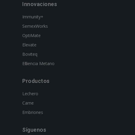
Innovaciones
Immunity+
SemexWorks
OptiMate
Elevate
Boviteq
Eficiencia Metano
Productos
Lechero
Carne
Embriones
Síguenos