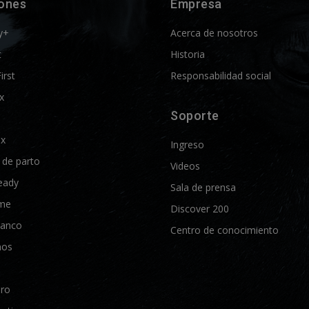
iones
Empresa
y+
Acerca de nosotros
t
Historia
First
Responsabilidad social
x
Soporte
ix
Ingreso
d de parto
Videos
eady
Sala de prensa
me
Discover 200
lanco
Centro de conocimiento
nos
Pro