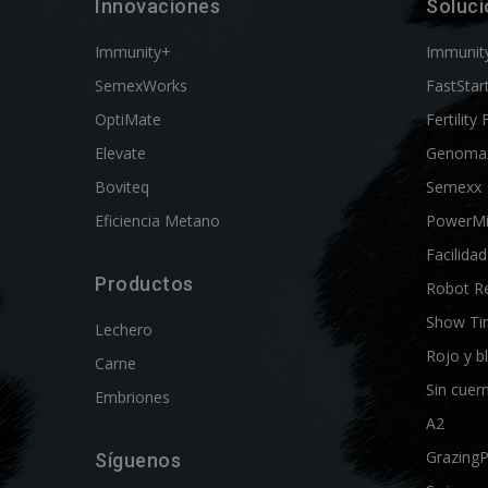
Innovaciones
Soluc
Immunity+
Immunit
SemexWorks
FastStar
OptiMate
Fertility 
Elevate
Genoma
Boviteq
Semexx
Eficiencia Metano
PowerM
Facilida
Productos
Robot R
Show Ti
Lechero
Rojo y b
Carne
Sin cuer
Embriones
A2
Grazing
Síguenos