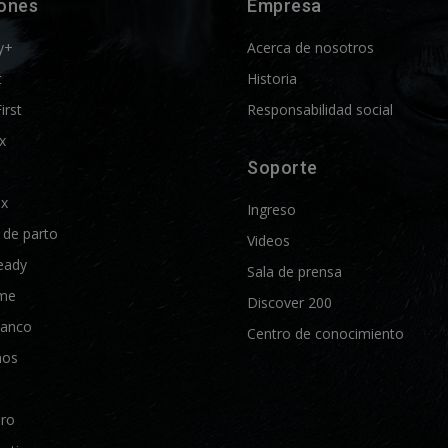
iones
Empresa
y+
Acerca de nosotros
t
Historia
First
Responsabilidad social
x
Soporte
ix
Ingreso
d de parto
Videos
eady
Sala de prensa
me
Discover 200
lanco
Centro de conocimiento
nos
Pro