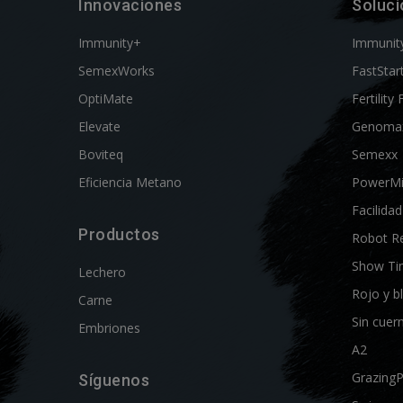
Innovaciones
Soluc
Immunity+
Immunit
SemexWorks
FastStar
OptiMate
Fertility 
Elevate
Genoma
Boviteq
Semexx
Eficiencia Metano
PowerM
Facilida
Productos
Robot R
Show Ti
Lechero
Rojo y b
Carne
Sin cuer
Embriones
A2
Grazing
Síguenos