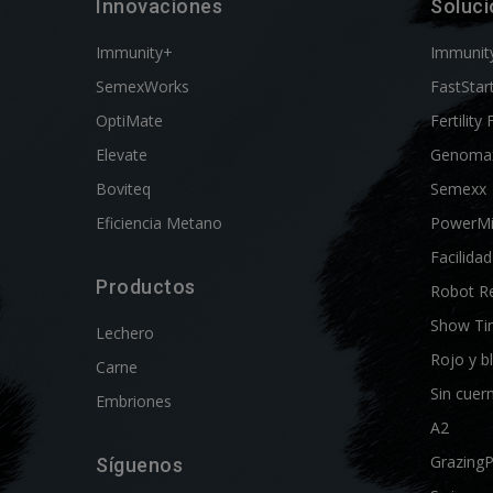
Innovaciones
Soluc
Immunity+
Immunit
SemexWorks
FastStar
OptiMate
Fertility 
Elevate
Genoma
Boviteq
Semexx
Eficiencia Metano
PowerM
Facilida
Productos
Robot R
Show Ti
Lechero
Rojo y b
Carne
Sin cuer
Embriones
A2
Grazing
Síguenos