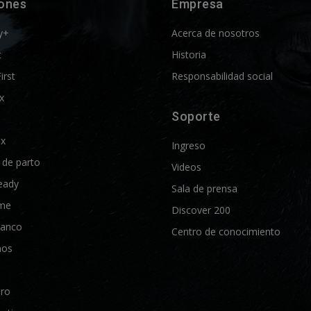
iones
Empresa
y+
Acerca de nosotros
t
Historia
First
Responsabilidad social
x
Soporte
ix
Ingreso
d de parto
Videos
eady
Sala de prensa
me
Discover 200
lanco
Centro de conocimiento
nos
Pro