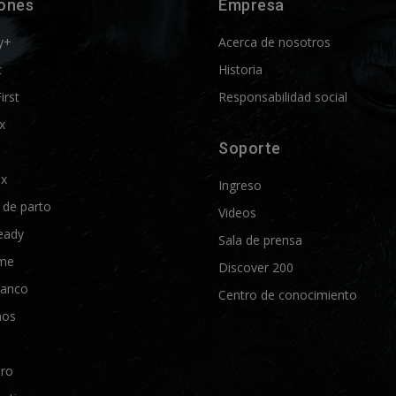
iones
Empresa
y+
Acerca de nosotros
t
Historia
First
Responsabilidad social
x
Soporte
ix
Ingreso
d de parto
Videos
eady
Sala de prensa
me
Discover 200
lanco
Centro de conocimiento
nos
Pro