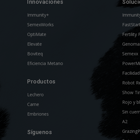
Innovaciones
Soluc
Immunity+
Immunit
SemexWorks
FastStar
OptiMate
Fertility 
Elevate
Genoma
Boviteq
Semexx
Eficiencia Metano
PowerM
Facilida
Productos
Robot R
Show Ti
Lechero
Rojo y b
Carne
Sin cuer
Embriones
A2
Grazing
Síguenos