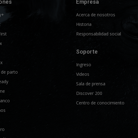
iones
Empresa
y+
Acerca de nosotros
t
Historia
First
Responsabilidad social
x
Soporte
ix
Ingreso
d de parto
Videos
eady
Sala de prensa
me
Discover 200
lanco
Centro de conocimiento
nos
Pro