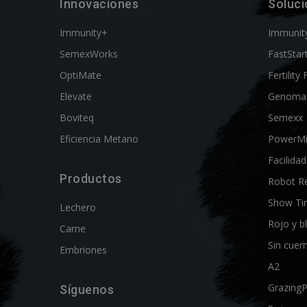
Innovaciones
Soluc
Immunity+
Immunit
SemexWorks
FastStar
OptiMate
Fertility 
Elevate
Genoma
Boviteq
Semexx
Eficiencia Metano
PowerM
Facilida
Productos
Robot R
Show Ti
Lechero
Rojo y b
Carne
Sin cuer
Embriones
A2
Grazing
Síguenos