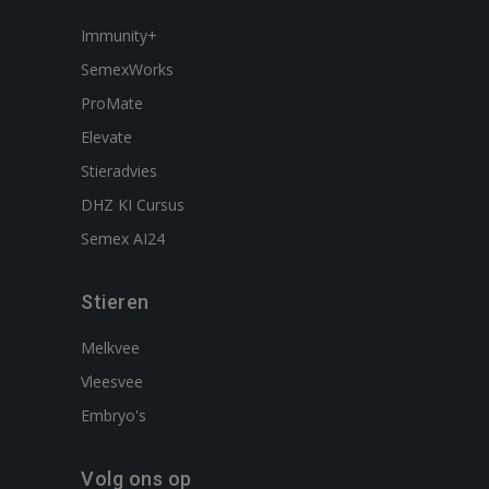
Immunity+
SemexWorks
ProMate
Elevate
Stieradvies
DHZ KI Cursus
Semex AI24
Stieren
Melkvee
Vleesvee
Embryo's
Volg ons op