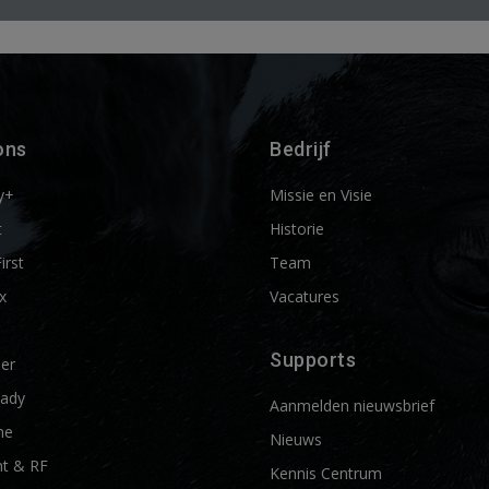
ons
Bedrijf
y+
Missie en Visie
t
Historie
First
Team
x
Vacatures
Supports
ier
ady
Aanmelden nieuwsbrief
me
Nieuws
t & RF
Kennis Centrum