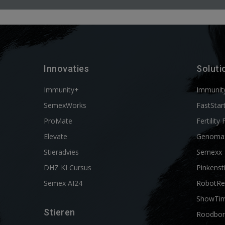
Innovaties
Soluti
Immunity+
Immunit
SemexWorks
FastStar
ProMate
Fertility 
Elevate
Genoma
Stieradvies
Semexx
DHZ KI Cursus
Pinkenst
Semex AI24
RobotRe
ShowTi
Stieren
Roodbon