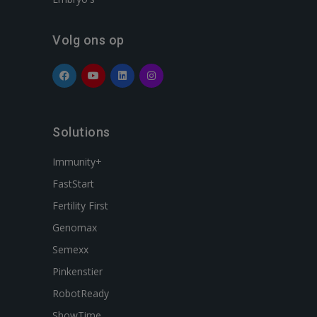
Volg ons op
Solutions
Immunity+
FastStart
Fertility First
Genomax
Semexx
Pinkenstier
RobotReady
ShowTime