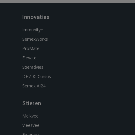
Innovaties
Immunity+
SemexWorks
ProMate
Elevate
Stieradvies
DHZ KI Cursus
Semex AI24
Stieren
Melkvee
Vleesvee
Embryo's