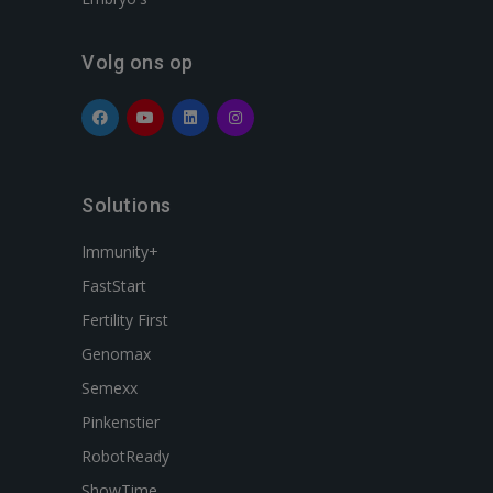
Volg ons op
Solutions
Immunity+
FastStart
Fertility First
Genomax
Semexx
Pinkenstier
RobotReady
ShowTime