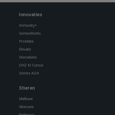
Innovaties
Immunity+
SemexWorks
ProMate
Elevate
Stieradvies
DHZ KI Cursus
Semex AI24
Stieren
Melkvee
Vleesvee
Embryo's