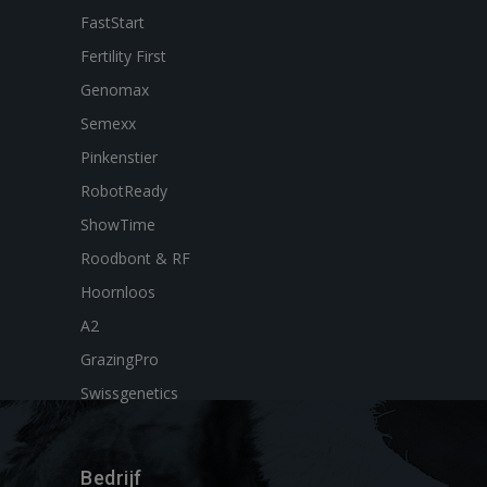
FastStart
Fertility First
Genomax
Semexx
Pinkenstier
RobotReady
ShowTime
Roodbont & RF
Hoornloos
A2
GrazingPro
Swissgenetics
Bedrijf