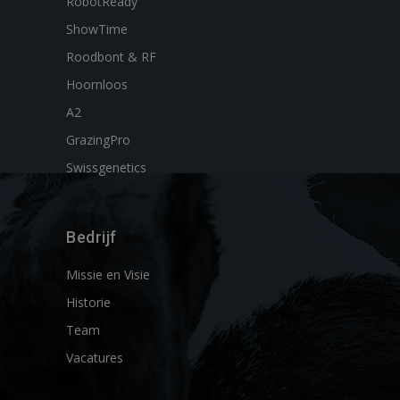
RobotReady
ShowTime
Roodbont & RF
Hoornloos
A2
GrazingPro
Swissgenetics
Bedrijf
Missie en Visie
Historie
Team
Vacatures