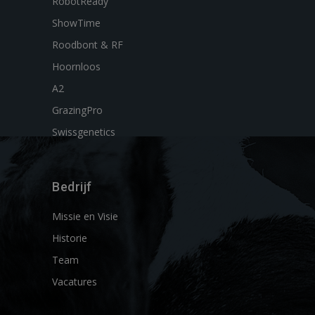
RobotReady
ShowTime
Roodbont & RF
Hoornloos
A2
GrazingPro
Swissgenetics
Bedrijf
Missie en Visie
Historie
Team
Vacatures