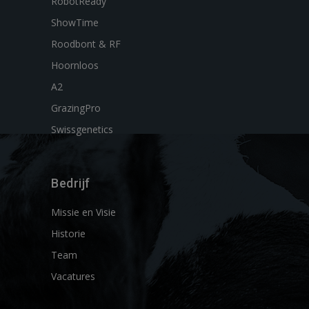
RobotReady
ShowTime
Roodbont & RF
Hoornloos
A2
GrazingPro
Swissgenetics
Bedrijf
Missie en Visie
Historie
Team
Vacatures