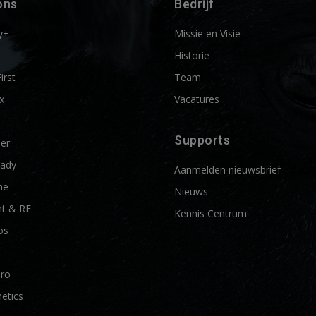
ons
Bedrijf
y+
Missie en Visie
t
Historie
First
Team
x
Vacatures
Supports
ier
ady
Aanmelden nieuwsbrief
me
Nieuws
t & RF
Kennis Centrum
os
Pro
etics