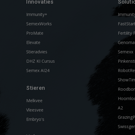
Innovaties
Soluti
Immunity+
Immunit
SemexWorks
FastStar
ProMate
Fertility 
Elevate
Genoma
Stieradvies
Semexx
DHZ KI Cursus
Pinkenst
Semex AI24
RobotRe
ShowTi
Stieren
Roodbon
Hoornlo
Melkvee
A2
Vleesvee
Grazing
Embryo's
Swissgen