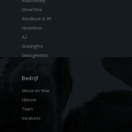
RobotReady
ShowTime
Roodbont & RF
Hoornloos
A2
GrazingPro
Swissgenetics
Bedrijf
Missie en Visie
Historie
Team
Vacatures