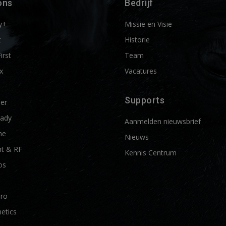
ons
Bedrijf
y+
Missie en Visie
t
Historie
First
Team
x
Vacatures
Supports
ier
ady
Aanmelden nieuwsbrief
me
Nieuws
t & RF
Kennis Centrum
os
Pro
etics