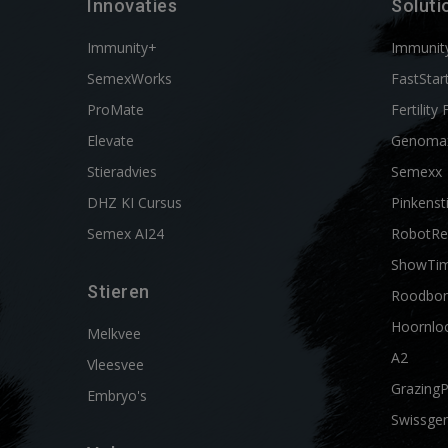
Innovaties
Soluti
Immunity+
Immunit
SemexWorks
FastStar
ProMate
Fertility 
Elevate
Genoma
Stieradvies
Semexx
DHZ KI Cursus
Pinkenst
Semex AI24
RobotRe
ShowTi
Stieren
Roodbon
Hoornlo
Melkvee
A2
Vleesvee
Grazing
Embryo's
Swissgen