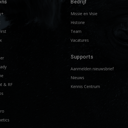
ons
Bedrijf
y+
Missie en Visie
t
Historie
First
Team
x
Vacatures
Supports
ier
ady
Aanmelden nieuwsbrief
me
Nieuws
t & RF
Kennis Centrum
os
Pro
etics