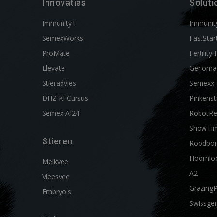
Innovaties
Soluti
Immunity+
Immunit
SemexWorks
FastStar
ProMate
Fertility 
Elevate
Genoma
Stieradvies
Semexx
DHZ KI Cursus
Pinkenst
Semex AI24
RobotRe
ShowTi
Stieren
Roodbon
Hoornlo
Melkvee
A2
Vleesvee
Grazing
Embryo's
Swissgen