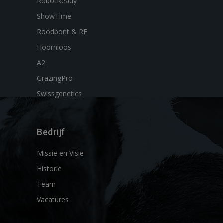
RobotReady
ShowTime
Roodbont & RF
Hoornloos
A2
GrazingPro
Swissgenetics
Bedrijf
Missie en Visie
Historie
Team
Vacatures