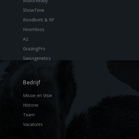
RobotReady
ShowTime
Roodbont & RF
Hoornloos
A2
GrazingPro
Swissgenetics
Bedrijf
Missie en Visie
Historie
Team
Vacatures