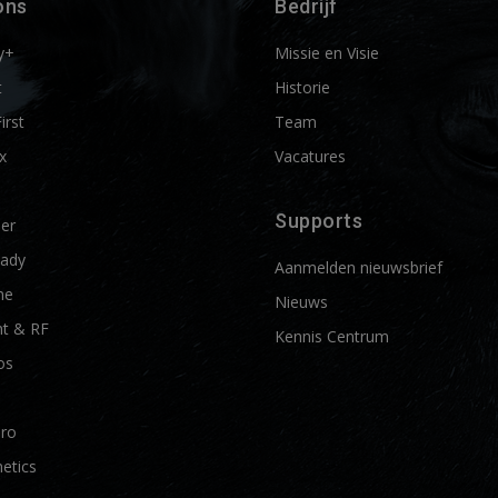
ons
Bedrijf
y+
Missie en Visie
t
Historie
First
Team
x
Vacatures
Supports
ier
ady
Aanmelden nieuwsbrief
me
Nieuws
t & RF
Kennis Centrum
os
Pro
etics