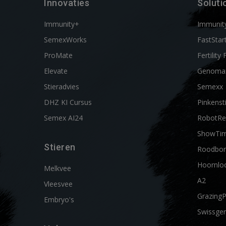
Innovaties
Soluti
Immunity+
Immunit
SemexWorks
FastStar
ProMate
Fertility 
Elevate
Genoma
Stieradvies
Semexx
DHZ KI Cursus
Pinkenst
Semex AI24
RobotRe
ShowTi
Stieren
Roodbon
Hoornlo
Melkvee
A2
Vleesvee
Grazing
Embryo's
Swissgen