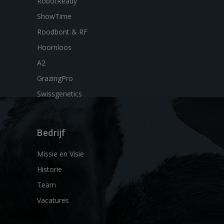
RobotReady
ShowTime
Roodbont & RF
Hoornloos
A2
GrazingPro
Swissgenetics
Bedrijf
Missie en Visie
Historie
Team
Vacatures