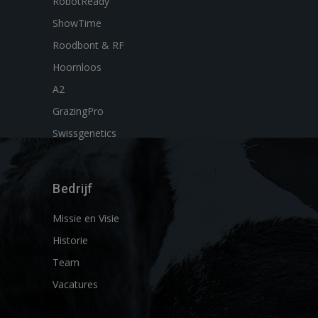
RobotReady
ShowTime
Roodbont & RF
Hoornloos
A2
GrazingPro
Swissgenetics
Bedrijf
Missie en Visie
Historie
Team
Vacatures