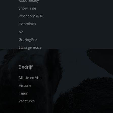
RobotReady
ShowTime
Roodbont & RF
Hoornloos
A2
GrazingPro
Swissgenetics
Bedrijf
Missie en Visie
Historie
Team
Vacatures